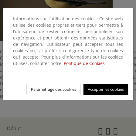
Informations sur l’utilisation des cookies : Ce site web
utilise des cookies propres et tiers pour permettre à
l’utilisateur de rester connecté, personnaliser son
expérience et pour obtenir des données statistiques
de navigation. L’utilisateur peut accepter tous les
cookies ou, s’il préfère, configurer le type de cookies
Colorido, atrevido y agresivo, es uno de los pájaros más conocidos.
qu’il accepte. Pour plus d’informations sur les cookies
Come insectos, semillas y frutos. Visita con frecuencia las mesas y
utilisés, consulter notre
Politique de Cookies
los comederos. Cualquier arboleda es apta para encontrar a esta
ave. Busca cavidades para criar, incluso las cajas nido. Es una
ayuda en la lucha biológica contra plagas agrícolas y forestales.
Llama la atención el canto de los machos, con su incansable
Paramétrage des cookies
Accepter les cookies
martilleo metálico. Es el único de los carboneros en Monfragüe
(en España hay cuatro especies)
Début
Instagr
Twitte
Fac