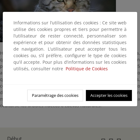
Informations sur l’utilisation des cookies : Ce site web
utilise des cookies propres et tiers pour permettre à
l’utilisateur de rester connecté, personnaliser son
expérience et pour obtenir des données statistiques
de navigation. L’utilisateur peut accepter tous les
Habita en zonas boscosas. Mide entre 50-80 cm sin contar la cola,
cookies ou, s’il préfère, configurer le type de cookies
que alcanza una longitud entre 28 y 35 cms y es gruesa, con
qu’il accepte. Pour plus d’informations sur les cookies
punta negra y 3-5 anillos. Pesa entre 3 y 6 kg. y vive entre 12 y 15
utilisés, consulter notre
Politique de Cookies
años. Vista, oído y olfato muy desarrollados. Más grande y robusto
que el gato doméstico. Activo durante la noche, caza roedores,
conejos y en menor cantidad aves. Puede cruzarse con el gato
doméstico, lo que supone un peligro para su especie. Vive en
Paramétrage des cookies
Accepter les cookies
manchas densas de matorral y bosques, aprovechando para
ocultarse los árboles huecos o cuevas naturales.
Début