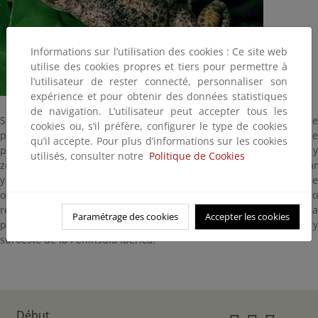
Informations sur l’utilisation des cookies : Ce site web
utilise des cookies propres et tiers pour permettre à
l’utilisateur de rester connecté, personnaliser son
expérience et pour obtenir des données statistiques
de navigation. L’utilisateur peut accepter tous les
Sapo muy parecido al sapo partero común, diferenciándose
cookies ou, s’il préfère, configurer le type de cookies
principalmente por el número de tubérculos palmares que
qu’il accepte. Pour plus d’informations sur les cookies
presentan en los miembros anteriores. En lugares abiertos y
utilisés, consulter notre
Politique de Cookies
zonas despejadas con suelo arenosos. Principalmente crepuscular
y nocturno desde octubre hasta mayo. Durante el día permanece
oculto bajo piedras, troncos o galerías. Comportamiento
reproductor igual al sapo partero común (el macho porta la
Paramétrage des cookies
Accepter les cookies
puesta hasta su eclosión). Endemismo ibérico. Ocupa el centro y
suroeste de la Península Ibérica.
Début