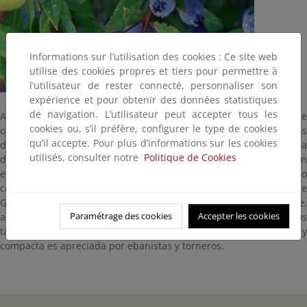
Informations sur l’utilisation des cookies : Ce site web
utilise des cookies propres et tiers pour permettre à
l’utilisateur de rester connecté, personnaliser son
expérience et pour obtenir des données statistiques
de navigation. L’utilisateur peut accepter tous les
Arbusto de brillantes hojas verdes que desprenden un agradable
cookies ou, s’il préfère, configurer le type de cookies
olor a limón. Florece de junio a agosto. Sus frutos son unas bayas
qu’il accepte. Pour plus d’informations sur les cookies
de color azul-negruzco. Según la mitología clásica, cuando nació la
utilisés, consulter notre
Politique de Cookies
diosa Venus, al verse desnuda se protegió detrás de un mirto. En
el mundo árabe fue muy apreciado en jardinería y en este sentido
cabe destacar el Patio de los Arrayanes de la Alhambra de
Granada. En medicina popular se ha utilizado como astringente,
Paramétrage des cookies
Accepter les cookies
antiséptico, desodorante y anticatarral. Por su riqueza en taninos
también se ha utilizado para curtir pieles, y su madera, dura y
compacta es apreciada por ebanistas y torneros.