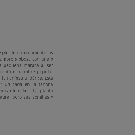
e pierden prontamente las
egumbre globosa con una o
na pequeña maraca al ser
aceptó el nombre popular
la Península Ibérica. Esta
r utilizada en la tahona
ños utensilios. La planta
tural pero sus semillas y