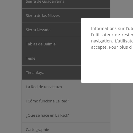
Sierra de Guadarrama
Sierra de las Nieves
Informations sur l’ut
Sierra Nevada
l’utilisateur de res
navigation. L’utilisa
Tablas de Daimiel
accepte. Pour plus d’
Teide
Timanfaya
La Red de un vistazo
¿Cómo funciona La Red?
¿Qué se hace en La Red?
Cartographie