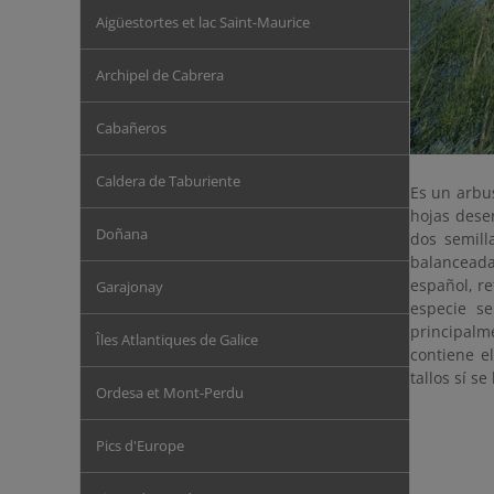
Aigüestortes et lac Saint-Maurice
Archipel de Cabrera
Cabañeros
Caldera de Taburiente
Es un arbu
hojas dese
Doñana
dos semill
balanceada
español, re
Garajonay
especie se
principalm
Îles Atlantiques de Galice
contiene e
tallos sí s
Ordesa et Mont-Perdu
Pics d'Europe