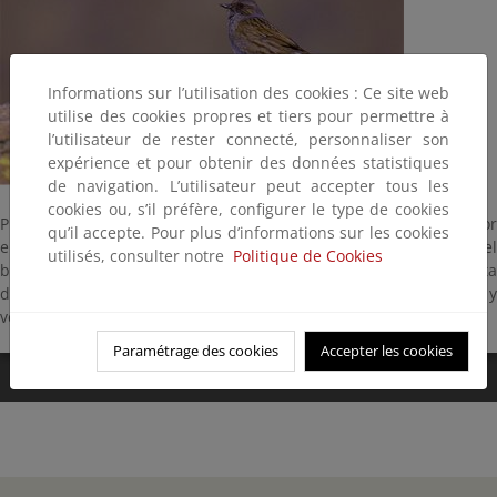
Informations sur l’utilisation des cookies : Ce site web
utilise des cookies propres et tiers pour permettre à
l’utilisateur de rester connecté, personnaliser son
expérience et pour obtenir des données statistiques
de navigation. L’utilisateur peut accepter tous les
cookies ou, s’il préfère, configurer le type de cookies
Prefiere zonas montañosas con estrato arbustivo denso y bajo. Por
qu’il accepte. Pour plus d’informations sur les cookies
ello escasea en áreas peladas sin matorral y en el interior del
utilisés, consulter notre
Politique de Cookies
bosque. Tiene de 14 - 15 centímetros y prácticamente canta
durante todo el año. Cría de abril a julio y durante la primavera y
verano se alimenta de insectos, gusanos, caracoles y arañas.
Paramétrage des cookies
Accepter les cookies
0:00
/
0:03