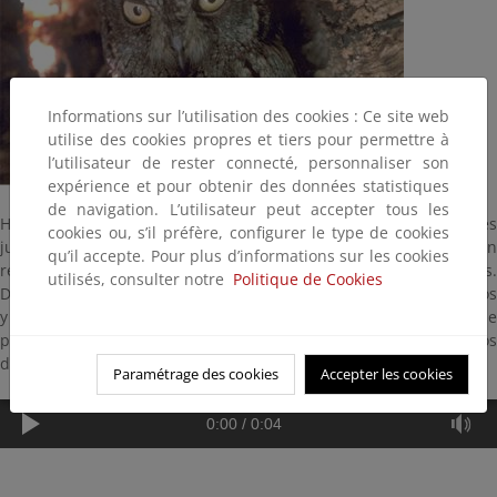
Informations sur l’utilisation des cookies : Ce site web
utilise des cookies propres et tiers pour permettre à
l’utilisateur de rester connecté, personnaliser son
expérience et pour obtenir des données statistiques
de navigation. L’utilisateur peut accepter tous les
Habita fundamentalmente en sotos fluviales, alamedas, árboles
cookies ou, s’il préfère, configurer le type de cookies
junto a construcciones y dehesas. Mide 19 centímetros y emite un
qu’il accepte. Pour plus d’informations sur les cookies
repetido silbido melancólico muy parecido a los de algunos sapos.
utilisés, consulter notre
Politique de Cookies
De hábitos nocturnos se alimenta fundamentalmente de insectos
y también de pequeñas aves y micromamíferos. La puesta se
produce desde abril a junio en huecos de árboles y nidos viejos
de córvidos.
Paramétrage des cookies
Accepter les cookies
0:00
/
0:04