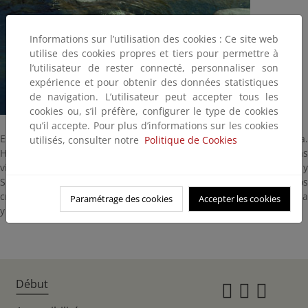
Informations sur l’utilisation des cookies : Ce site web
utilise des cookies propres et tiers pour permettre à
l’utilisateur de rester connecté, personnaliser son
expérience et pour obtenir des données statistiques
de navigation. L’utilisateur peut accepter tous les
cookies ou, s’il préfère, configurer le type de cookies
qu’il accepte. Pour plus d’informations sur les cookies
Es una especie de topo con la nariz alargada en forma de trompa.
utilisés, consulter notre
Politique de Cookies
Habita en la orilla de arroyos, afluentes de torrentes de aguas
vivas, sin sobrepasar los 1.200 metros de altitud, en los Pirineos y
Sistemas Central y Cantábrico. Se alimenta de pequeños
crustáceos, larvas de Tricópteros y Plecópteros que saca del agua
Paramétrage des cookies
Accepter les cookies
y después engulle.
Début
Instagr
Twitte
Fac