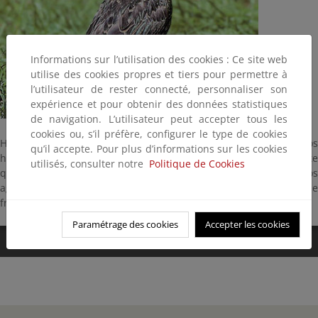
Informations sur l’utilisation des cookies : Ce site web
utilise des cookies propres et tiers pour permettre à
l’utilisateur de rester connecté, personnaliser son
expérience et pour obtenir des données statistiques
de navigation. L’utilisateur peut accepter tous les
cookies ou, s’il préfère, configurer le type de cookies
Habita lo mismo en bosques y parques que en el campo o núcleos
qu’il accepte. Pour plus d’informations sur les cookies
habitados. Tiene 22 centímetros y es una especie poco exigente
utilisés, consulter notre
Politique de Cookies
que prospera muy bien próximo al hombre. Anida en pequeños
agujeros de árboles y suelo. Cría de abril a julio y se alimenta de
frutas, insectos, caracoles y gusanos.
Paramétrage des cookies
Accepter les cookies
0:00
/
0:05