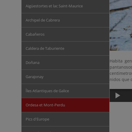
Aigüestortes et lac Saint-Maurice
Archipel de Cabrera
Cabañeros
Caldera de Taburiente
Habita gen
Doñana
pantanosos
centímetros
Garajonay
nidos que 
Îles Atlantiques de Galice
Ordesa et Mont-Perdu
Pics d'Europe