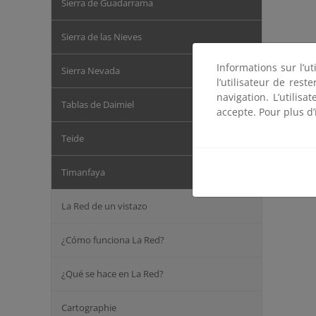
Sierra de Guadarrama
Sierra de las Nieves
Informations sur l’ut
Sierra Nevada
l’utilisateur de res
navigation. L’utilisa
Tablas de Daimiel
accepte. Pour plus d’
Teide
Timanfaya
La Red de un vistazo
¿Cómo funciona La Red?
¿Qué se hace en La Red?
Cartographie