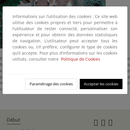
Informations sur l’utilisation des cookies : Ce site web
utilise des cookies propres et tiers pour permettre à
l’utilisateur de rester connecté, personnaliser son
expérience et pour obtenir des données statistiques
de navigation. L’utilisateur peut accepter tous les
cookies ou, s’il préfère, configurer le type de cookies
qu’il accepte. Pour plus d’informations sur les cookies
Está muy extendido por toda España. De hábitos
utilisés, consulter notre
Politique de Cookies
fundamentalmente nocturnos, es potencial presa de sus
enemigos naturales: las rapaces nocturnas. Puede llegar a ser un
problema, si abunda mucho en una zona, porque come y acopia
muchos cereales para pasar el letargo invernal. Suele utilizar
Paramétrage des cookies
Accepter les cookies
como madrigueras agujeros o nidos abandonados de aves.
Début
Instagr
Twitte
Fac