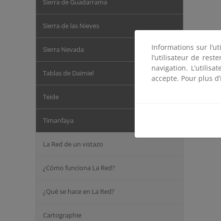
Sierra de Guadarrama
Sierra de las Nieves
Informations sur l’ut
Sierra Nevada
l’utilisateur de res
navigation. L’utilisa
Tablas de Daimiel
accepte. Pour plus d’
Teide
Timanfaya
La Red de un vistazo
¿Cómo funciona La Red?
¿Qué se hace en La Red?
Cartographie