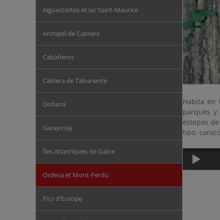
Aigüestortes et lac Saint-Maurice
Archipel de Cabrera
Cabañeros
Caldera de Taburiente
Habita en 
Doñana
parques y 
estepas de
Garajonay
tipo, carac
Îles Atlantiques de Galice
Ordesa et Mont-Perdu
Pics d'Europe