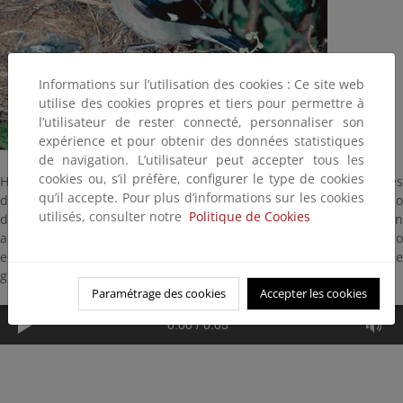
Informations sur l’utilisation des cookies : Ce site web
utilise des cookies propres et tiers pour permettre à
l’utilisateur de rester connecté, personnaliser son
expérience et pour obtenir des données statistiques
de navigation. L’utilisateur peut accepter tous les
cookies ou, s’il préfère, configurer le type de cookies
Habita en carrascales, bordes de bosques y terrenos con árboles
qu’il accepte. Pour plus d’informations sur les cookies
dispersos. Necesita superficies despejadas con algún posadero
utilisés, consulter notre
Politique de Cookies
desde donde vigilar. Tiene 24 centímetros y su alimentación
abarca desde pequeños pájaros hasta grandes insectos. El nido lo
emplaza generalmente en arbustos y en ocasiones en árboles de
gran porte. Cría de abril a junio.
Paramétrage des cookies
Accepter les cookies
0:00
/
0:05