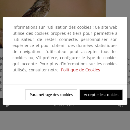
Informations sur l’utilisation des cookies : Ce site web
utilise des cookies propres et tiers pour permettre à
l’utilisateur de rester connecté, personnaliser son
expérience et pour obtenir des données statistiques
de navigation. L’utilisateur peut accepter tous les
cookies ou, s’il préfère, configurer le type de cookies
Habita en todos los acantilados y pedrizas de nuestras cordilleras.
qu’il accepte. Pour plus d’informations sur les cookies
Es un pájaro de roca que anida en agujeros y evita el follaje.
utilisés, consulter notre
Politique de Cookies
Recorren con gran destreza los roquedos y cantiles y se alimenta
de insectos, escarabajos, mariposas, etc., y en otoño de semillas y
bayas. En invierno coloniza murallas, corrales y casas de todo el
país.
Paramétrage des cookies
Accepter les cookies
0:00
/
0:05