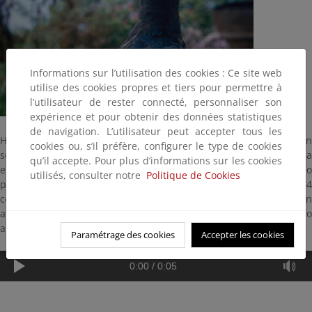
Informations sur l’utilisation des cookies : Ce site web
utilise des cookies propres et tiers pour permettre à
l’utilisateur de rester connecté, personnaliser son
expérience et pour obtenir des données statistiques
de navigation. L’utilisateur peut accepter tous les
Habita y cría en acantilados y enclaves rocosos, que le garantizan
cookies ou, s’il préfère, configurer le type de cookies
seguridad para reproducirse. Es un ave muy atrevida que no duda
qu’il accepte. Pour plus d’informations sur les cookies
en atacar a buitres y águilas de mayor tamaño que él cuando
utilisés, consulter notre
Politique de Cookies
pasan por su territorio, a veces sin razón aparente. Mide 64
centímetros y tiene un pico negro muy grande y poderoso. Es un
ave omnívora que come de todo, incluso carroña. Cría de febrero
a mayo en cornisas rocosas en un nido de barro y ramas.
Paramétrage des cookies
Accepter les cookies
0:00
/
0:05