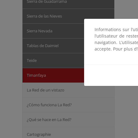
Sierra de Guadarrama
Sierra de las Nieves
Informations sur l’ut
Sierra Nevada
l’utilisateur de res
navigation. L’utilisa
Tablas de Daimiel
accepte. Pour plus d’
Teide
Timanfaya
La Red de un vistazo
¿Cómo funciona La Red?
¿Qué se hace en La Red?
Cartographie