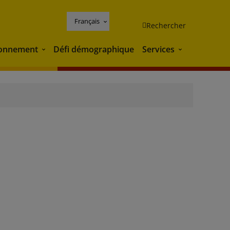
Français
Rechercher
ronnement
Défi démographique
Services
Environnement
Services