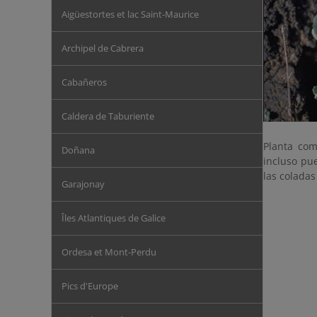
Aigüestortes et lac Saint-Maurice
Archipel de Cabrera
Cabañeros
Caldera de Taburiente
Planta com
Doñana
incluso pu
las coladas
Garajonay
Îles Atlantiques de Galice
Ordesa et Mont-Perdu
Pics d'Europe