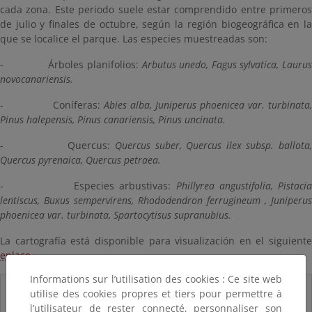
cada zona. Este periodo suele estar comprendido entre primeros
de julio y finales de octubre, según la región biogeográfica en la
que se localice el parque. Las especies muestreadas son:
- Árboles planifolios:
Arbutus unedo, Fagus sylvatica, Lauru
novocanariensis.
- Coníferas:
Abies alba, Juniperus phoenicea var. turbinata,
Pinus halepensis, Pinus canariensis, Pinus uncinata.
- Quercus:
Quercus suber, Quercus ilex subsp. ballota,
Quercus pyrenaica, Quercus petraea.
- Especies arbustivas:
Phillyrea angustifolia, Pistaci
lentiscus, Buxus sempervirens, Rhododendron ferrugineum , Juniperus
phoenicea var. turbinata, Spartocytisus supranubius.
La cartografía está disponible para visualización en el siguiente
enlace
Informations sur l’utilisation des cookies : Ce site web
Ficha resumen
utilise des cookies propres et tiers pour permettre à
l’utilisateur de rester connecté, personnaliser son
Descripción de las principales características de la