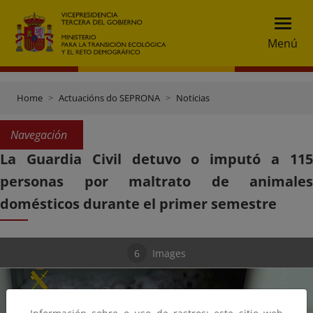
Menú
Home
Actuacións do SEPRONA
Noticias
Navegación
La Guardia Civil detuvo o imputó a 115
personas por maltrato de animales
domésticos durante el primer semestre
6
Images