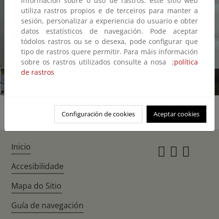
Información sobre o uso de rastros: este sitio web
utiliza rastros propios e de terceiros para manter a
sesión, personalizar a experiencia do usuario e obter
datos estatísticos de navegación. Pode aceptar
tódolos rastros ou se o desexa, pode configurar que
tipo de rastros quere permitir. Para máis información
1/6
sobre os rastros utilizados consulte a nosa ;
política
de rastros
Configuración de cookies
Aceptar cookies
Inicio
Instagr
Twitte
Fac
Accesibilidade
Mapa do Sitio
Guía de navegación