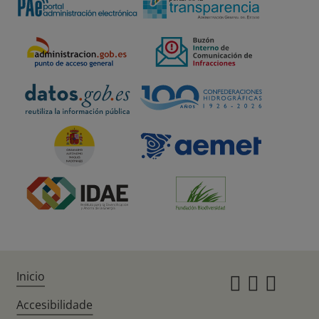
Inicio
Instagr
Twitte
Fac
Accesibilidade