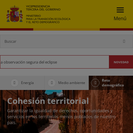
Menú
Buscador
Ministerio para la Transición Ecológica y el 
Bus
ación segura del eclipse
NOVEDAD
Reto
Energía
Medio ambiente
demográfico
Cohesión territorial
Garantizar la igualdad de derechos, oportunidades y
servicios en los territorios menos poblados de nuestro
país.