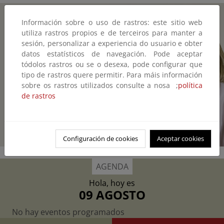
MINISTRA
Información sobre o uso de rastros: este sitio web
SARA
utiliza rastros propios e de terceiros para manter a
AAGESEN
sesión, personalizar a experiencia do usuario e obter
datos estatísticos de navegación. Pode aceptar
MUÑOZ
tódolos rastros ou se o desexa, pode configurar que
tipo de rastros quere permitir. Para máis información
Vicepresidenta tercera del Gobierno de
sobre os rastros utilizados consulte a nosa ;
política
España y Ministra para la Transición
de rastros
Ecológica y el Reto Demográfico.
Saber más
Configuración de cookies
Aceptar cookies
AGENDA
Hola, hoy es
09 AGOSTO
No hay eventos programados