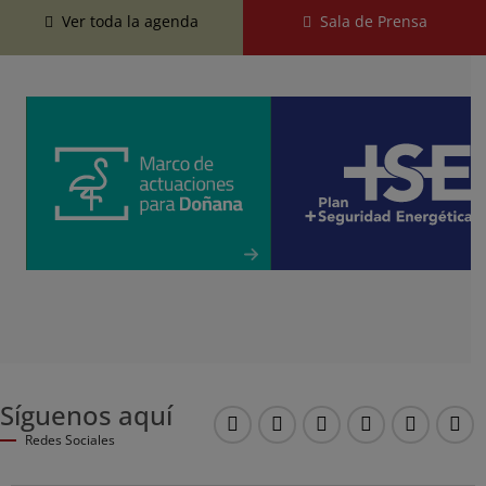
Ver toda la agenda
Sala de Prensa
Síguenos aquí
Youtube
Twitter
Instagram
LinkedIN
TikTok
Fac
Redes Sociales