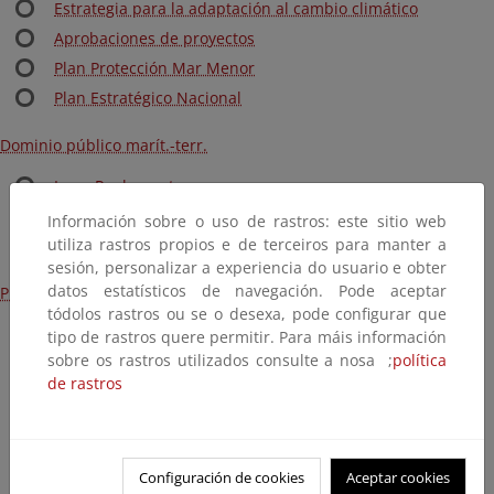
Estrategia para la adaptación al cambio climático
Aprobaciones de proyectos
Plan Protección Mar Menor
Plan Estratégico Nacional
Dominio público marít.-terr.
Ley y Reglamento
Línea de deslinde
Información sobre o uso de rastros: este sitio web
utiliza rastros propios e de terceiros para manter a
Procedimientos
sesión, personalizar a experiencia do usuario e obter
datos estatísticos de navegación. Pode aceptar
Protección del medio marino
tódolos rastros ou se o desexa, pode configurar que
Estrategias marinas
tipo de rastros quere permitir. Para máis información
sobre os rastros utilizados consulte a nosa ;
política
Protección internacional del mar
de rastros
Actividades humanas en el mar
Basuras Marinas
Ordenación del Espacio Marítimo
Configuración de cookies
Aceptar cookies
Plan Ribera