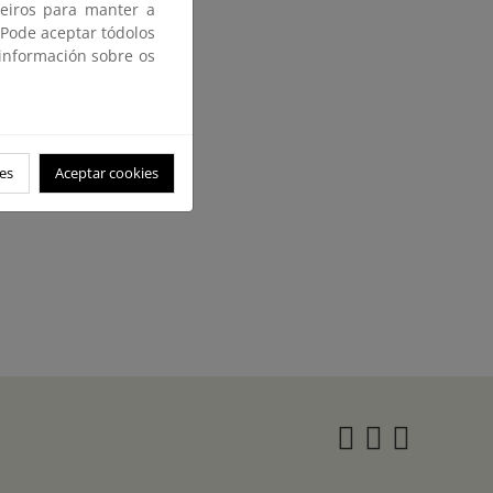
ceiros para manter a
 Pode aceptar tódolos
 información sobre os
es
Aceptar cookies
Instagra
Twitter
Face