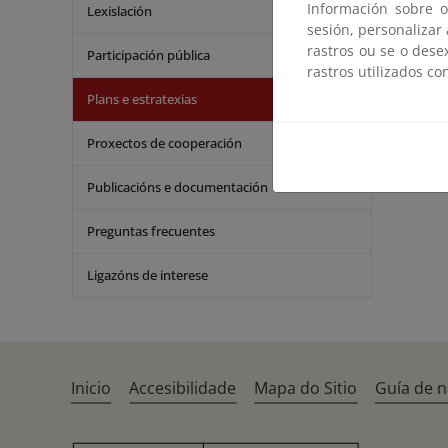
Información sobre o
Lexislación
sesión, personalizar
Protecc
rastros ou se o dese
Participación pública
rastros utilizados co
Direct
Plans e estratexias
Proxectos de cooperación
Publicacións e documentación
Preguntas frecuentes
Ligazóns de interese
Inicio
Accesibilidade
Mapa do Sitio
Guía de 