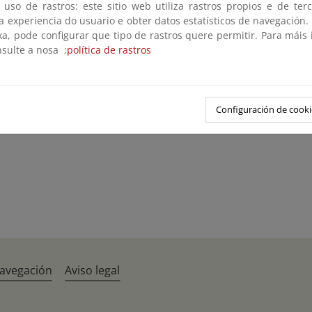
 uso de rastros: este sitio web utiliza rastros propios e de ter
 a experiencia do usuario e obter datos estatísticos de navegación.
ión del medio marino
xa, pode configurar que tipo de rastros quere permitir. Para máis
nsulte a nosa ;
política de rastros
iva Marco sobre la Estrategia Marina
Configuración de cooki
navegación
Aviso legal