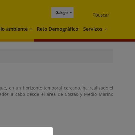
Galego
Buscar
io ambiente
Reto Demográfico
Servizos
Medio ambiente
Servizos
que, en un horizonte temporal cercano, ha realizado el
levados a cabo desde el área de Costas y Medio Marino