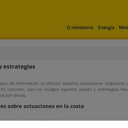
O ministerio
Energía
Med
y estrategias
oque de información se ofrecen aquellas actuaciones singulares 
. En concreto, aquí se recogen aquellos planes y estrategias l
dos por temas.
ces sobre actuaciones en la costa
ción de materiales del fondo marino