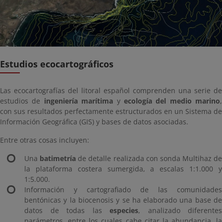
Estudios ecocartográficos
Las ecocartografías del litoral español comprenden una serie de
estudios de
ingeniería marítima
y
ecología del medio marino
,
con sus resultados perfectamente estructurados en un Sistema de
Información Geográfica (GIS) y bases de datos asociadas.
Entre otras cosas incluyen:
Una
batimetría
de detalle realizada con sonda Multihaz de
la plataforma costera sumergida, a escalas 1:1.000 y
1:5.000.
Información y cartografiado de las comunidades
bentónicas y la biocenosis y se ha elaborado una base de
datos de todas las
especies
, analizado diferentes
parámetros, entre los cuales cabe citar la abundancia, la