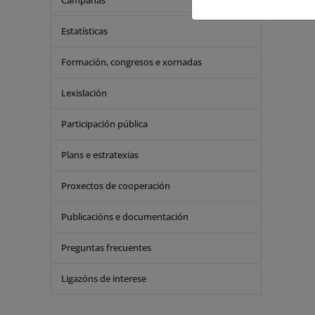
Campañas
Estatísticas
Formación, congresos e xornadas
Lexislación
Participación pública
Plans e estratexias
Proxectos de cooperación
Publicacións e documentación
Preguntas frecuentes
Ligazóns de interese