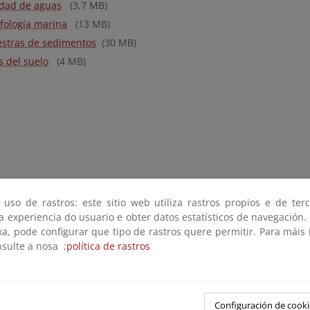
idad de aguas
(3,7 MB)
fología marina
(13 MB)
stras de sedimentos
(30 MB)
s del suelo
(4 MB)
 uso de rastros: este sitio web utiliza rastros propios e de ter
 a experiencia do usuario e obter datos estatísticos de navegación.
xa, pode configurar que tipo de rastros quere permitir. Para máis
nsulte a nosa ;
política de rastros
Configuración de cooki