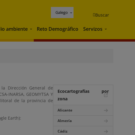
Galego
Buscar
io ambiente
Reto Demográfico
Servizos
Medio ambiente
Servizos
la Dirección General de
Ecocartografías por
TECSA-INARSA, GEOMYTSA Y
zona
itoral de la provincia de
Alicante
gle Earth):
Almería
Cádiz