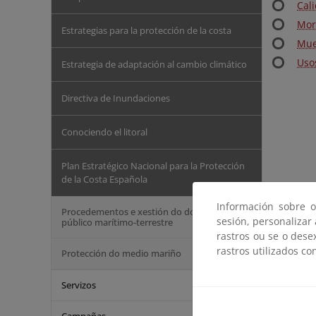
Cal
Mor
Estrategias para la protección de la costa
Mue
Uso
Estrategia de adaptación al cambio climático
Directiva de Inundaciones
Conociendo el litoral
Plan Estratégico Nacional para la Protección
de la Costa Española
Información sobre o
Procedementos e xestión do dominio
sesión, personalizar
público marítimo-terrestre
rastros ou se o dese
rastros utilizados co
Protección do medio mariño
Servizos