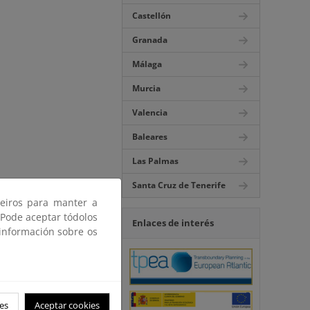
Castellón
Granada
Málaga
Murcia
Valencia
Baleares
Las Palmas
Santa Cruz de Tenerife
ceiros para manter a
 Pode aceptar tódolos
Enlaces de interés
 información sobre os
es
Aceptar cookies