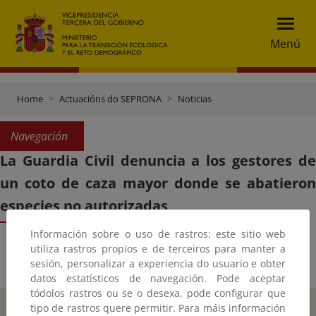
Menú
Home
Actuacións do SEPRONA
Noticias
Navegación
La Guardia Civil denuncia a los gestores de
un coto de caza mayor donde se abatieron
especies no autorizadas
Información sobre o uso de rastros: este sitio web
utiliza rastros propios e de terceiros para manter a
sesión, personalizar a experiencia do usuario e obter
datos estatísticos de navegación. Pode aceptar
tódolos rastros ou se o desexa, pode configurar que
tipo de rastros quere permitir. Para máis información
Inicio