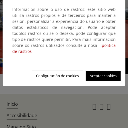
Información sobre o uso de rastros: este sitio web
utiliza rastros propios e de terceiros para manter a
sesión, personalizar a experiencia do usuario e obter
datos estatísticos de navegación. Pode aceptar
tódolos rastros ou se o desexa, pode configurar que
tipo de rastros quere permitir. Para máis información
sobre os rastros utilizados consulte a nosa ;
política
1/3
de rastros
Configuración de cookies
Aceptar cookies
Inicio
Instagr
Twitte
Fac
Accesibilidade
Mapa do Sitio