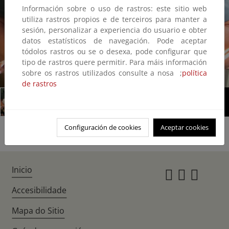
Información sobre o uso de rastros: este sitio web
utiliza rastros propios e de terceiros para manter a
sesión, personalizar a experiencia do usuario e obter
datos estatísticos de navegación. Pode aceptar
tódolos rastros ou se o desexa, pode configurar que
tipo de rastros quere permitir. Para máis información
sobre os rastros utilizados consulte a nosa ;
política
1/1
de rastros
Configuración de cookies
Aceptar cookies
Inicio
Instagr
Twitte
Fac
Accesibilidade
Mapa do Sitio