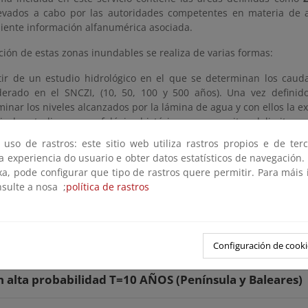
levados a cabo por las autoridades competentes en materia de agu
iente información alfanumérica asociada.
ción de estas zonas inundables se realiza de varias formas:
tir de un estudio hidrológico en el que se determinan los caud
derado en el SNCZI, (10, 50, 100 y 500 años). Una vez definido
inar los niveles alcanzados por la lámina de agua y con ellos la e
tir de estudios geomorfológico-históricos que permiten delimitar 
idencias históricas y geomorfológicas identificadas.
 uso de rastros: este sitio web utiliza rastros propios e de ter
tir de una metodología mixta que incluya los dos métodos ant
 a experiencia do usuario e obter datos estatísticos de navegación.
ados.
xa, pode configurar que tipo de rastros quere permitir. Para máis
nsulte a nosa ;
política de rastros
de considerar estructuras de laminación o derivación de caudales 
tran en
régimen alterado
; en caso contrario en
régimen natural
.
s de tamaño, las descargas de
Zonas Inundables asociadas a per
nínsula y Baleares
en
ETRS89
, y, por otro,
Canarias
en su sistema ofi
Configuración de cooki
on alta probabilidad T=10 AÑOS (Península y Baleares)