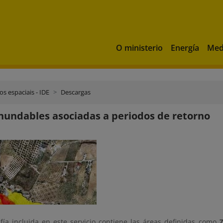
O ministerio
Energía
Med
os espaciais - IDE
Descargas
nundables asociadas a periodos de retorno
afía incluida en este servicio contiene las áreas definidas como