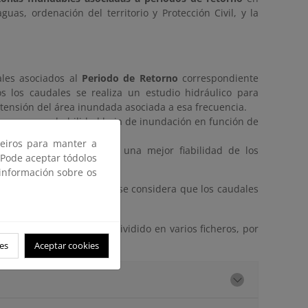
as, ordenación del territorio y Protección Civil, y la
ales asociados al
Periodo de Retorno
correspondiente
s los caudales se realiza un estudio hidráulico para
xtensión del área inundada asociada a esa frecuencia.
zonas con probabilidad baja de inundación en función de
ceiros para manter a
eriores, lo que permite una mejor fiabilidad de los
 Pode aceptar tódolos
 información sobre os
en el cálculo hidrológico se considera que los caudales
iodos de retorno
se han dividido en varios ficheros, por
cial
REGCAN95.
es
Aceptar cookies