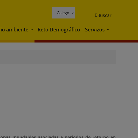
Galego
Buscar
io ambiente
Reto Demográfico
Servizos
Medio ambiente
Servizos
Zonas Inundables asociadas a periodos de retorno
en