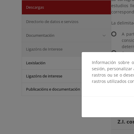
estudios l
Descargas
correspond
Directorio de datos e servizos
La delimita
A par
Documentación
consi
determ
Ligazóns de Interese
A par
las ev
Información sobre o
Lexislación
A par
sesión, personalizar
result
rastros ou se o dese
Ligazóns de interese
rastros utilizados co
En el caso 
se encuen
Publicacións e documentación
Por razone
una lado
Pe
Z.I. c