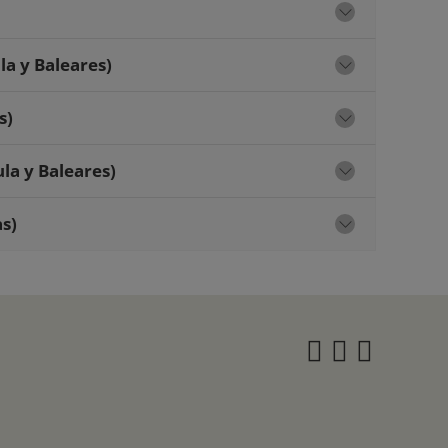
la y Baleares)
s)
la y Baleares)
s)
Instagra
Twitter
Face