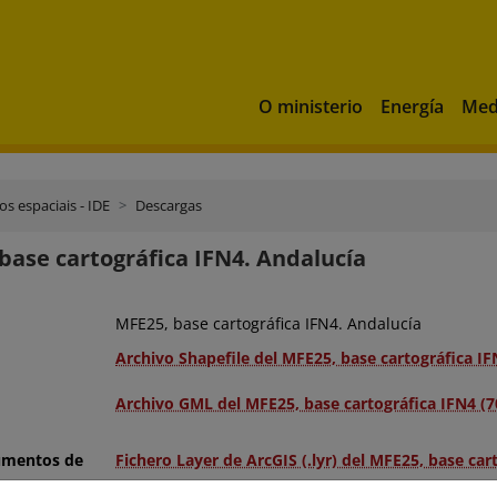
O ministerio
Energía
Med
os espaciais - IDE
Descargas
base cartográfica IFN4. Andalucía
MFE25, base cartográfica IFN4. Andalucía
Archivo Shapefile del MFE25, base cartográfica IF
Archivo GML del MFE25, base cartográfica IFN4 (
umentos de
Fichero Layer de ArcGIS (.lyr) del MFE25, base car