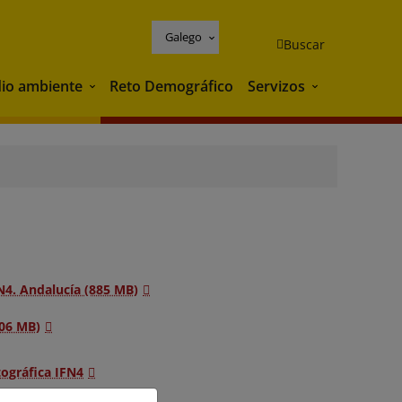
Galego
Buscar
io ambiente
Reto Demográfico
Servizos
Medio ambiente
Servizos
N4. Andalucía (885 MB)
706 MB)
tográfica IFN4