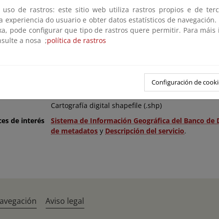
es
Esta información se puede usar de modo libre y gr
 uso de rastros: este sitio web utiliza rastros propios e de ter
Transición Ecológica y el Reto Demográfico como aut
 a experiencia do usuario e obter datos estatísticos de navegación.
manera: Fuente: «© Ministerio para la Transición E
xa, pode configurar que tipo de rastros quere permitir. Para máis
nsulte a nosa ;
política de rastros
Nacional
1:25.000
ión
31/12/2025
Configuración de cooki
idad
Comunidad Autónoma
Cartografía digital shapefile (.shp)
ces de interés
Sistema de Información Geográfica del Banco de 
de metadatos
y
Descripción del servicio
.
navegación
Aviso legal