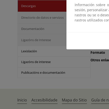
Condicion
Información sobre o
Descargas
sesión, personalizar
rastros ou se o dese
Directorio de datos e servizos
rastros utilizados co
Ámbito
Documentación
Escala
Actualizac
Ligazóns de Interese
Disponibil
Lexislación
Formato
Otros enla
Ligazóns de interese
Publicacións e documentación
Inicio
Accesibilidade
Mapa do Sitio
Guía de 