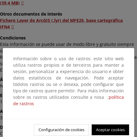
(39,4 MB)
Otros documentos de interés
Fichero Layer de ArcGIS (.lyr) del MFE25, base cartográfica
IFN4
Condiciones
Esta información se puede usar de modo libre y gratuito siempre
que se mencione al Ministerio para la Transición Ecológica y el
Reto Demográfico como autor y propietario de la información de la
Información sobre o uso de rastros: este sitio web
siguiente manera: Fuente: «© Ministerio para la Transición
utiliza rastros propios e de terceiros para manter a
Ecológica y el Reto Demográfico».
sesión, personalizar a experiencia do usuario e obter
datos estatísticos de navegación. Pode aceptar
Ámbito
tódolos rastros ou se o desexa, pode configurar que
Nacional
tipo de rastros quere permitir. Para máis información
Escala
sobre os rastros utilizados consulte a nosa ;
política
1:25.000
de rastros
Actualización
31/12/2012
Disponibilidad
Configuración de cookies
Aceptar cookies
Comunidad Autónoma