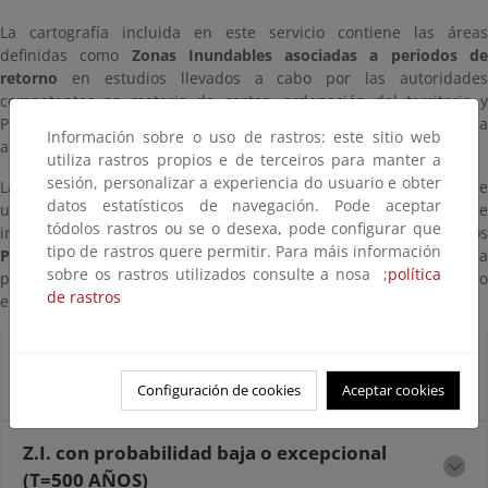
La cartografía incluida en este servicio contiene las áreas
definidas como
Zonas Inundables asociadas a periodos d
retorno
en estudios llevados a cabo por las autoridades
competentes en materia de costas, ordenación del territorio y
Protección Civil, y la correspondiente información alfanumérica
Información sobre o uso de rastros: este sitio web
asociada.
utiliza rastros propios e de terceiros para manter a
sesión, personalizar a experiencia do usuario e obter
La delimitación de estas zonas inundables se realiza a partir de
datos estatísticos de navegación. Pode aceptar
un estudio hidrodinámico en el que se determinan la cota de
tódolos rastros ou se o desexa, pode configurar que
inundación y la extensión del área inundada asociadas a los
tipo de rastros quere permitir. Para máis información
Periodos de Retorno
de 100 y 500 años, correspondientes a un
sobre os rastros utilizados consulte a nosa ;
política
probabilidad de inundación media (u ocasional) y baja (o
de rastros
excepcional) respectivamente.
Z.I. con probabilidad media u ocasional
(T=100 AÑOS)
Configuración de cookies
Aceptar cookies
Z.I. con probabilidad baja o excepcional
(T=500 AÑOS)