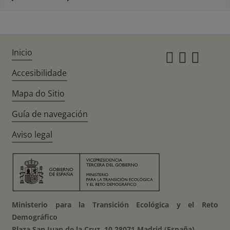
Inicio
Instagr
Twitte
Fac
Accesibilidade
Mapa do Sitio
Guía de navegación
Aviso legal
Ministerio para la Transición Ecológica y el Reto
Demográfico
Plaza San Juan de la Cruz, 10 28071 Madrid (España)