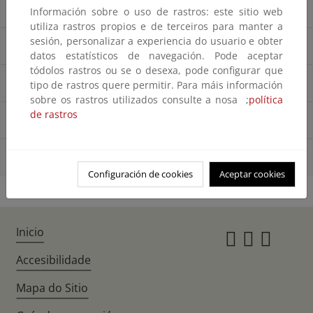
Datos Demográficos
Información sobre o uso de rastros: este sitio web
utiliza rastros propios e de terceiros para manter a
sesión, personalizar a experiencia do usuario e obter
Datos Económicos y Educativos
datos estatísticos de navegación. Pode aceptar
tódolos rastros ou se o desexa, pode configurar que
Datos de Servicios
tipo de rastros quere permitir. Para máis información
sobre os rastros utilizados consulte a nosa ;
política
de rastros
Datos sobre explotaciones agropecuarias
Proyectos Singulares
Configuración de cookies
Aceptar cookies
Inicio
Instagr
Twitte
Fac
Accesibilidade
Mapa do Sitio