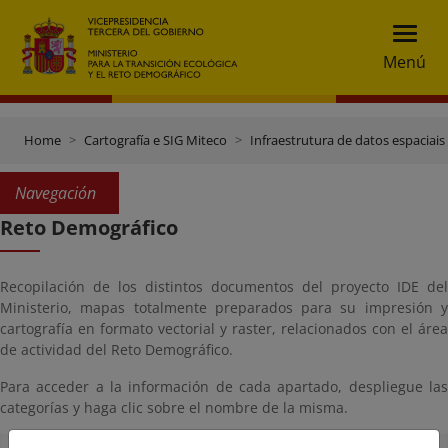
Menú
Home
Cartografía e SIG Miteco
Infraestrutura de datos espaciais 
Navegación
Reto Demográfico
Recopilación de los distintos documentos del proyecto IDE del
Ministerio, mapas totalmente preparados para su impresión y
cartografía en formato vectorial y raster, relacionados con el área
de actividad del Reto Demográfico.
Para acceder a la información de cada apartado, despliegue las
categorías y haga clic sobre el nombre de la misma.