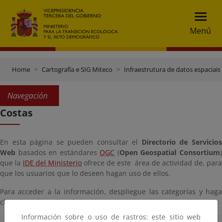
Menú
Home
Cartografía e SIG Miteco
Infraestrutura de datos espaciais 
Navegación
Costas
En esta página se pueden consultar el
Directorio de Servicio
Web
basados en estándares
OGC
(
Open Geospatial Consortium
que la
IDE del Ministerio
ofrece de este área de actividad de, para
que los usuarios que lo deseen hagan uso de ellos.
Para acceder a la información, despliegue las categorías y haga
clic sobre el nombre de la misma.
Información sobre o uso de rastros: este sitio web