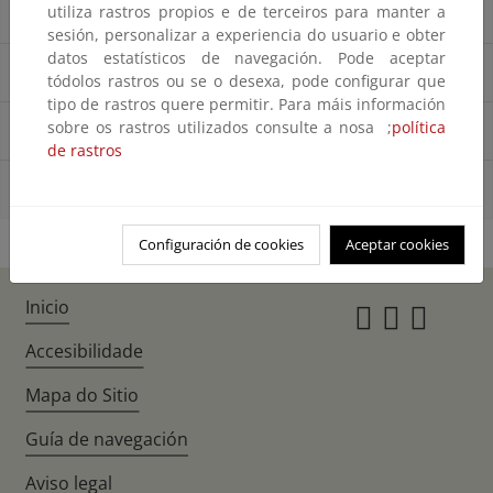
Servicios Web Mapas (WMS)
utiliza rastros propios e de terceiros para manter a
sesión, personalizar a experiencia do usuario e obter
datos estatísticos de navegación. Pode aceptar
Servicios Web de Tesela de Mapas (WMTS)
tódolos rastros ou se o desexa, pode configurar que
tipo de rastros quere permitir. Para máis información
sobre os rastros utilizados consulte a nosa ;
política
XYZ de Teselas vectoriales
de rastros
Servicios de Descargas
Configuración de cookies
Aceptar cookies
Inicio
Instagr
Twitte
Fac
Accesibilidade
Mapa do Sitio
Guía de navegación
Aviso legal