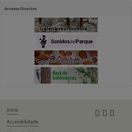
Accesos Directos
Inicio
Instagr
Twitte
Fac
Accesibilidade