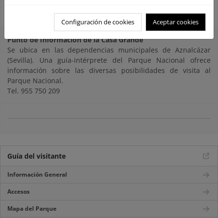
Puntos de Información
Configuración de cookies
Aceptar cookies
Punto de Información de la Casa Grande
Se ubica en las dependencias municipales de Aznalcázar
(Sevilla). Una guía-intérprete del Parque Nacional ofrece
información sobre las diversas posibilidades de visita al
Parque Nacional.
Tel. 955 750 209
Guía del visitante
Información General
Accesos
Mapa del Parque