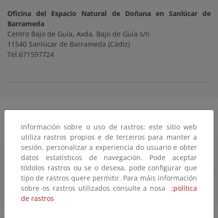
Oficina del Espacio Natural de Doñana en Sanlúcar de
Barrameda
Centro Bajo de Guía, Avda. Bajo de Guía s/n
11540 Sanlúcar de Barrameda (Cádiz)
Tel.671597724
Bibliotecas
Información sobre o uso de rastros: este sitio web
utiliza rastros propios e de terceiros para manter a
sesión, personalizar a experiencia do usuario e obter
Biblioteca del Centro Administrativo El Acebuche
datos estatísticos de navegación. Pode aceptar
tódolos rastros ou se o desexa, pode configurar que
tipo de rastros quere permitir. Para máis información
sobre os rastros utilizados consulte a nosa ;
política
de rastros