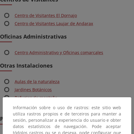
Centro de Visitantes El Dornajo
Centro de Visitantes Laujar de Andarax
Oficinas Administrativas
Centro Administrativo y Oficinas comarcales
Otras Instalaciones
Aulas de la naturaleza
Jardines Botánicos
Refugios de montaña
Servicio de Interpretación de Altas Cumbres
Información sobre o uso de rastros: este sitio web
utiliza rastros propios e de terceiros para manter a
Puntos de Información
sesión, personalizar a experiencia do usuario e obter
datos estatísticos de navegación. Pode aceptar
tódolos rastros ou se o desexa, pode configurar que