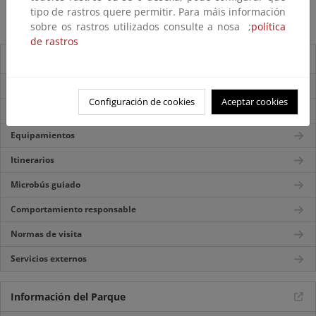
Punto de información de Pampaneira
tipo de rastros quere permitir. Para máis información
Punto de Información Puerto de La Ragua
sobre os rastros utilizados consulte a nosa ;
política
de rastros
Guía del visitante
Accesos
Configuración de cookies
Aceptar cookies
Mapa del Parque
Equipamientos
Itinerarios
Microbús guiado
Comportamiento responsable
Normas de visita
Servicios externos
Información del Parque