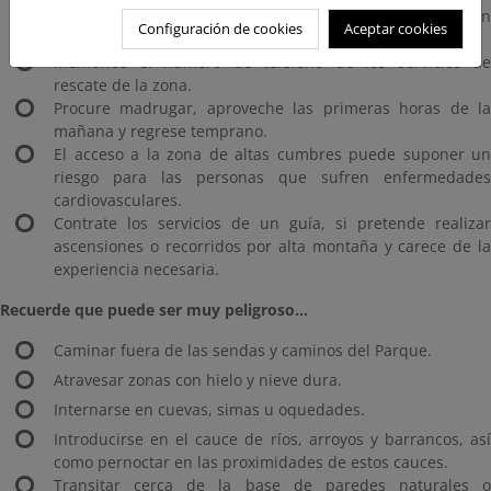
Los teléfonos móviles pueden ser de gran ayuda en
Configuración de cookies
Aceptar cookies
montaña, en caso de pérdida o accidente.
Memorice el número de teléfono de los servicios de
rescate de la zona.
Procure madrugar, aproveche las primeras horas de la
mañana y regrese temprano.
El acceso a la zona de altas cumbres puede suponer un
riesgo para las personas que sufren enfermedades
cardiovasculares.
Contrate los servicios de un guía, si pretende realizar
ascensiones o recorridos por alta montaña y carece de la
experiencia necesaria.
Recuerde que puede ser muy peligroso...
Caminar fuera de las sendas y caminos del Parque.
Atravesar zonas con hielo y nieve dura.
Internarse en cuevas, simas u oquedades.
Introducirse en el cauce de ríos, arroyos y barrancos, así
como pernoctar en las proximidades de estos cauces.
Transitar cerca de la base de paredes naturales o