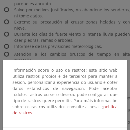
parque es abrupto.
Salvo por motivos justificados, no abandone los senderos,
ni tome atajos.
Extreme su precaución al cruzar zonas heladas y con
nieve.
Durante los días de fuerte viento o intensa lluvia pueden
caer piedras, ramas o árboles.
Infórmese de las previsiones meteorológicas.
Atención a los cambios bruscos de tiempo en alta
montaña.
Aprenda a renunciar si las condiciones no son favorables.
Información sobre o uso de rastros: este sitio web
No sobrevalore sus propias fuerzas.
utiliza rastros propios e de terceiros para manter a
Vaya siempre acompañado.
sesión, personalizar a experiencia do usuario e obter
datos estatísticos de navegación. Pode aceptar
Tenga en cuenta el tiempo necesario para el regreso.
tódolos rastros ou se o desexa, pode configurar que
Las superficies mojadas, especialmente las rocas, son muy
tipo de rastros quere permitir. Para máis información
resbaladizas.
sobre os rastros utilizados consulte a nosa ;
política
Si se pierde por la niebla u otra causa, mantenga la calma
de rastros
y pida socorro.
Nunca intente avanzar de noche y por terreno
desconocido.