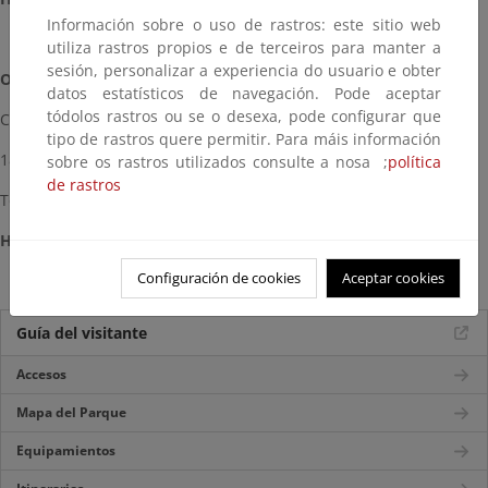
Información sobre o uso de rastros: este sitio web
utiliza rastros propios e de terceiros para manter a
sesión, personalizar a experiencia do usuario e obter
Oficina Comarcal de Huéneja
datos estatísticos de navegación. Pode aceptar
tódolos rastros ou se o desexa, pode configurar que
Camino de la Ermita s/n
tipo de rastros quere permitir. Para máis información
18512-Huéneja (Granada)
sobre os rastros utilizados consulte a nosa ;
política
de rastros
Teléfono: 600 159 536
Horario:
8:00 – 15:00 h
Configuración de cookies
Aceptar cookies
Guía del visitante
Accesos
Mapa del Parque
Equipamientos