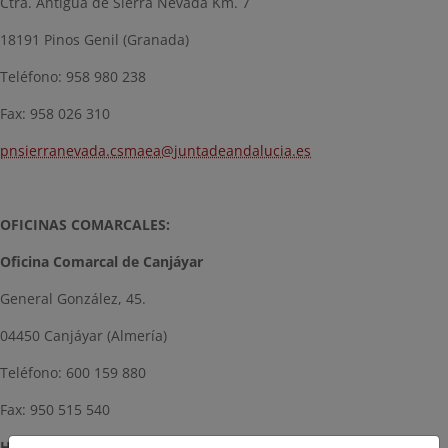
Ctra. Antigua de Sierra Nevada Km. 7
18191 Pinos Genil (Granada)
Teléfono:
958 980 238
Fax: 958 026 310
pnsierranevada.csmaea@juntadeandalucia.es
OFICINAS COMARCALES:
Oficina Comarcal de Canjáyar
General González, 45.
04450 Canjáyar (Almería)
Teléfono: 600 159 880
Fax: 950 515 540
Horario:
8:00 – 15:00 h.