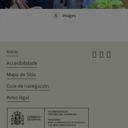
5
Images
Inicio
Instagr
Twitte
Fac
Accesibilidade
Mapa do Sitio
Guía de navegación
Aviso legal