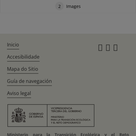
2
Images
Inicio
Instagr
Twitte
Fac
Accesibilidade
Mapa do Sitio
Guía de navegación
Aviso legal
Ministerio para la Transición Ecológica y el Reto