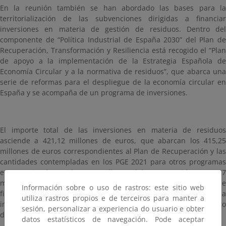
En la reunión también se han abordado las bases para la
territorialización de las subvenciones dirigidas a financiar
inversiones en materia de gestión de residuos. Dentro del
componente de “Política Industrial de España 2030” del Plan de
Recuperación, Transformación y Resiliencia está recogido el “Plan
de apoyo a la implementación de la Estrategia Española de
Economía Circular y a la normativa de residuos”, que abarca una
serie de reformas para el despliegue de la economía circular en
España y se acompaña de un programa de inversiones.
El importe total de las inversiones en materia de residuos
asciende a 421,12 millones de euros, que abarcan los 415,25
millones de euros correspondientes al Plan de Recuperación y las
cantidades contempladas en los PGE 2021 para otros programas
en materia de residuos: 4 millones del PIMA Residuos y 1,87
millones del Programa de Economía Circular. Otras líneas de
Información sobre o uso de rastros: este sitio web
financiación del Plan de Recuperación, dedicadas a la
utiliza rastros propios e de terceiros para manter a
introducción de la Economía Circular en la empresa, serán objeto
sesión, personalizar a experiencia do usuario e obter
de futuras convocatorias.
datos estatísticos de navegación. Pode aceptar