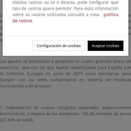
tódolos rastros ou se o desexa, pode configurar que
tipo de rastros quere permitir. Para máis información
sobre os rastros utilizados consulte a nosa ;
política
Los criterios para el reparto territorial de estas cantidades tienen
de rastros
en cuenta la generación de residuos municipales, la distancia de
cada Comunidad Autónoma respecto al objetivo de preparación
para la reutilización y el reciclado para 2025 y su densidad de
población.
Configuración de cookies
Aceptar cookies
Las ayudas se destinarán a proyectos en cuatro grandes líneas de
actuación, que son las que fueron identificadas para España por
la Comisión Europea en junio de 2019 como necesarias para
cumplir con los retos comunitarios en materia de residuos
municipales y de envases:
1. Implantación de nuevas recogidas separadas, especialmente
biorresiduos, y mejora de las existentes: 199,40 millones de euros
(47,35% de total).