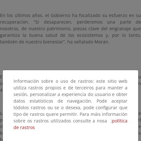
En los últimos años, el Gobierno ha focalizado su esfuerzo en su
recuperación. “Si desaparecen, perderemos una parte de
nosotros, de nuestro patrimonio, piezas clave del engranaje que
garantiza la buena salud de los ecosistemas y, por lo tanto,
también de nuestro bienestar”, ha señalado Morán.
El número de parejas reproductoras en España, que es casi su
Información sobre o uso de rastros: este sitio web
único lugar de distribución en Europa, se situó el año pasado en
utiliza rastros propios e de terceiros para manter a
45 parejas y con una clara tendencia en regresión.
sesión, personalizar a experiencia do usuario e obter
datos estatísticos de navegación. Pode aceptar
tódolos rastros ou se o desexa, pode configurar que
La pérdida y degradación del hábitat es su mayor amenaza y hace
tipo de rastros quere permitir. Para máis información
peligrar la supervivencia de la especie. Los humedales sufren el
sobre os rastros utilizados consulte a nosa ;
política
impacto de la sequía, la contaminación, la proliferación de
de rastros
barreras artificiales y otras amenazas causadas por actividades
humanas.