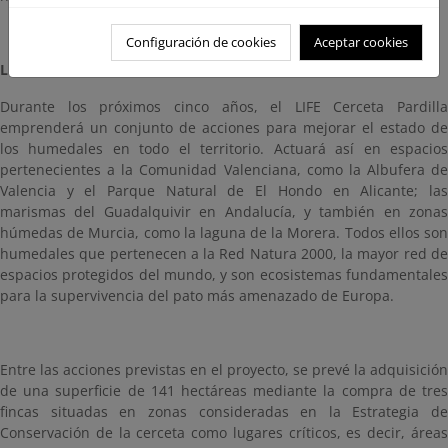
Configuración de cookies
Aceptar cookies
LIFE CERCETA PARDILLA
Durante los próximos cinco años, el LIFE Cerceta Pardilla
emprenderá un conjunto de acciones para mejorar el estado de
los humedales en todo el territorio. Actuará así en espacios
pertenecientes a la Comunidad Valenciana, como la Albufera de
Valencia y el Parque Natural de El Hondo en Alicante; las
marismas del Guadalquivir en Andalucía, y también en zonas
húmedas de Murcia, como la laguna de la Morera. Todos ellos son
humedales que pertenecen a la Red Natura 2000, la mayor red de
espacios protegidos del mundo, y son ecosistemas fundamentales
para la supervivencia del pato más amenazado de Europa.
Entre las acciones previstas en el proyecto, se prevé la adquisición
de una superficie de 141 hectáreas mediante la compra de tres
fincas situadas en zonas consideradas en la Estrategia de
Conservación de la cerceta como lugares críticos, es decir, áreas