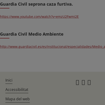
Guardia Civil seprona caza furtiva.
https://www.youtube.com/watch?v=emzU2Fwmi2E
Guardia Civil Medio Ambiente
http://www.guardiacivil.es/es/institucional/especialidades/Medio
Inici
Instagr
Twitte
Fac
Accessibilitat
Mapa del web