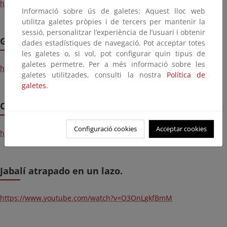
https://www.youtube.com/watch?v=LGwljkpBHy4
Informació sobre ús de galetes: Aquest lloc web
utilitza galetes pròpies i de tercers per mantenir la
sessió, personalitzar l’experiència de l’usuari i obtenir
Guardia Civil Seprona
dades estadístiques de navegació. Pot acceptar totes
les galetes o, si vol, pot configurar quin tipus de
galetes permetre. Per a més informació sobre les
https://www.youtube.com/watch?v=NLCHcsFOXoA
galetes utilitzades, consulti la nostra
Política de
galetes.
CAPTURA ILEGAL DE AVES
Configuració cookies
Acceptar cookies
https://www.youtube.com/watch?v=S1f6AuSNEsQ
Jabalí atrapado en un lazo.
https://www.youtube.com/watch?v=O3OnLgkfBmM