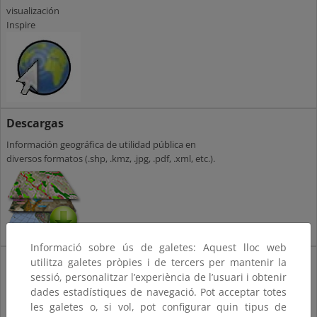
visualización
Inspire
Descargas
Información geográfica de utilidad pública en
diversos formatos (.shp, .kmz, .jpg, .pdf, .xml, etc.).
Informació sobre ús de galetes: Aquest lloc web
Implementación
utilitza galetes pròpies i de tercers per mantenir la
INSPIRE
sessió, personalitzar l’experiència de l’usuari i obtenir
dades estadístiques de navegació. Pot acceptar totes
Guías de Transformación de
les galetes o, si vol, pot configurar quin tipus de
CDE al marco INSPIRE