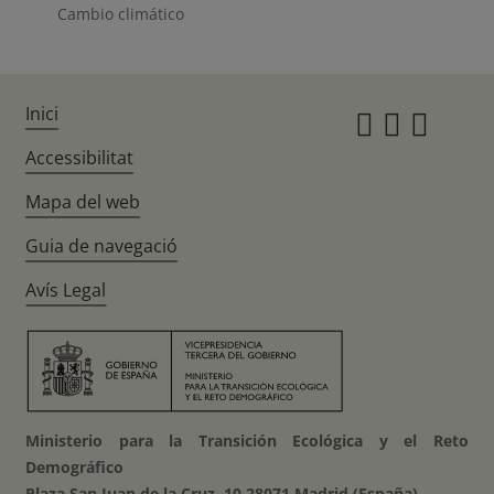
Cambio climático
Inici
Instagr
Twitte
Fac
Accessibilitat
Mapa del web
Guia de navegació
Avís Legal
Ministerio para la Transición Ecológica y el Reto
Demográfico
Plaza San Juan de la Cruz, 10 28071 Madrid (España)