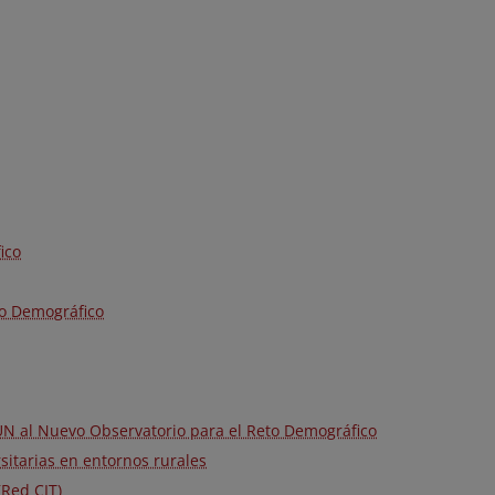
ico
o Demográfico
UN al Nuevo Observatorio para el Reto Demográfico
itarias en entornos rurales
(Red CIT)