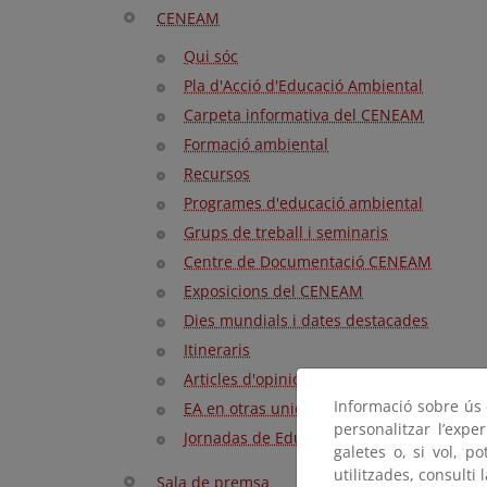
CENEAM
Qui sóc
Pla d'Acció d'Educació Ambiental
Carpeta informativa del CENEAM
Formació ambiental
Recursos
Programes d'educació ambiental
Grups de treball i seminaris
Centre de Documentació CENEAM
Exposicions del CENEAM
Dies mundials i dates destacades
Itineraris
Articles d'opinió
Informació sobre ús d
EA en otras unidades del ministerio
personalitzar l’expe
Jornadas de Educación Ambiental
galetes o, si vol, p
utilitzades, consulti 
Sala de premsa