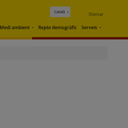
Català
Cercar
Medi ambient
Repte demogràfic
Serveis
Medi ambient
Serveis