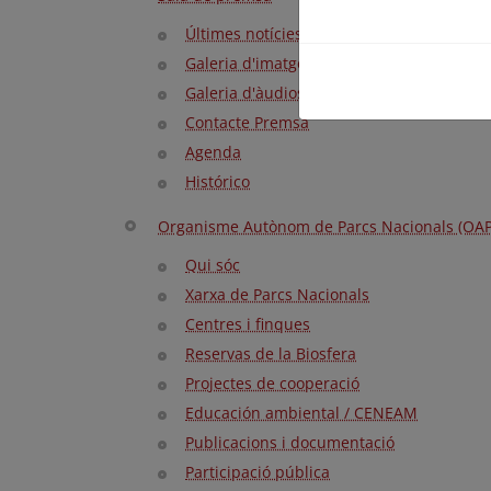
Últimes notícies
Galeria d'imatges
Galeria d'àudios
Contacte Premsa
Agenda
Histórico
Organisme Autònom de Parcs Nacionals (OA
Qui sóc
Xarxa de Parcs Nacionals
Centres i finques
Reservas de la Biosfera
Projectes de cooperació
Educación ambiental / CENEAM
Publicacions i documentació
Participació pública