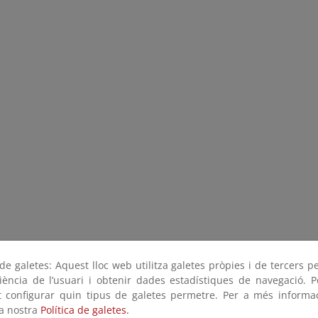
e galetes: Aquest lloc web utilitza galetes pròpies i de tercers p
riència de l’usuari i obtenir dades estadístiques de navegació. P
ot configurar quin tipus de galetes permetre. Per a més informa
la nostra
Política de galetes.