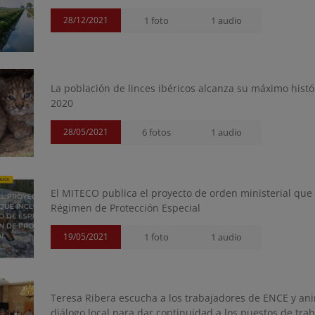
28/12/2021
1 foto
1 audio
La población de linces ibéricos alcanza su máximo hist
2020
28/05/2021
6 fotos
1 audio
El MITECO publica el proyecto de orden ministerial que i
Régimen de Protección Especial
19/05/2021
1 foto
1 audio
Teresa Ribera escucha a los trabajadores de ENCE y anim
diálogo local para dar continuidad a los puestos de tra