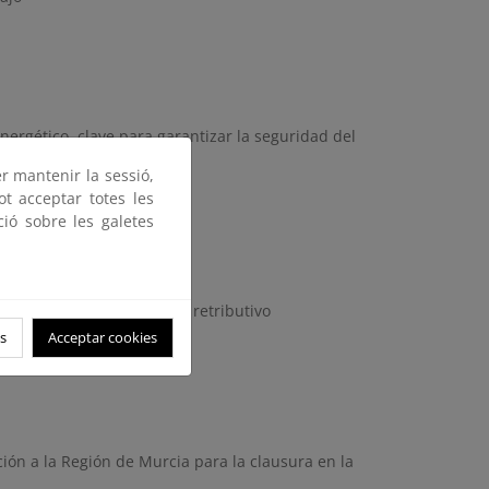
ergético, clave para garantizar la seguridad del
er mantenir la sessió,
ot acceptar totes les
ció sobre les galetes
vable con el nuevo marco retributivo
s
Acceptar cookies
ón a la Región de Murcia para la clausura en la