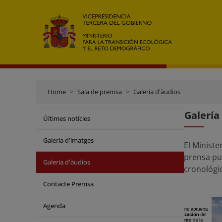
Home
Sala de premsa
Galeria d'àudios
Galería
Últimes notícies
Galeria d'imatges
Search
El Ministe
prensa pu
Galeria d'àudios
cronológic
Contacte Premsa
Agenda