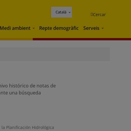
Català
Cercar
Medi ambient
Repte demogràfic
Serveis
Medi ambient
Serveis
hivo histórico de notas de
iante una búsqueda
la Planificación Hidrológica