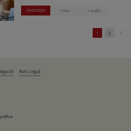
25/06/2020
1 foto
1 audio
Sigui
1
2
egació
Avís Legal
gráfico