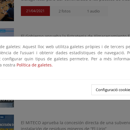
21/04/2021
2 fotos
1 audio
El Gobierno aprueba la Estrategia de Almacenamiento En
suministro y precios más bajos de la energía
e galetes: Aquest lloc web utilitza galetes pròpies i de tercers p
riència de l’usuari i obtenir dades estadístiques de navegació. P
09/02/2021
1 foto
1 audio
ot configurar quin tipus de galetes permetre. Per a més informa
la nostra
Política de galetes.
El Gobierno convoca la primera subasta de energía reno
Configuració cookie
11/12/2020
1 foto
1 audio
El MITECO aprueba la concesión directa de una subvenci
instalación de residuos mineros de “El Lirio”