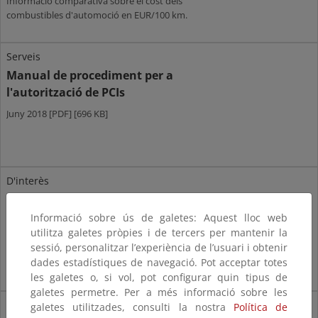
Informació comparativa sobre el cost dels
combustibles d'automoció en EUR/100 km.
Serveis
Manual de procediment per a
l'autorització de PCIs
Juny 2018 [PDF] [696 KB]
D'interès
Preguntes
freqüents
Informació sobre ús de galetes: Aquest lloc web
utilitza galetes pròpies i de tercers per mantenir la
d'energies renovables,
sessió, personalitzar l’experiència de l’usuari i obtenir
cogeneració i residus.
dades estadístiques de navegació. Pot acceptar totes
les galetes o, si vol, pot configurar quin tipus de
galetes permetre. Per a més informació sobre les
Serveis
galetes utilitzades, consulti la nostra
Política de