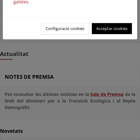
galetes.
Publicació: L'energia a
Espanya 2017
Evolució del mercat energètic a
Espanya durant l'any 2017
Configuració cookies
Acceptar cookies
Actualitat
NOTES DE PREMSA
Pot consultar les últimes notícies en la
Sala de Premsa
de la
Web del Ministeri per a la Transició Ecològica i el Repte
Demogràfic
Novetats