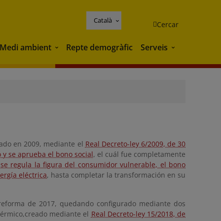
Català
Cercar
Medi ambient
Repte demogràfic
Serveis
Medi ambient
Serveis
eado en 2009, mediante el
Real Decreto-ley 6/2009, de 30
 y se aprueba el bono social
, el cuál fue completamente
se regula la figura del consumidor vulnerable, el bono
rgía eléctrica
, hasta completar la transformación en su
u reforma de 2017, quedando configurado mediante dos
térmico,
creado mediante el
Real Decreto-ley 15/2018, de