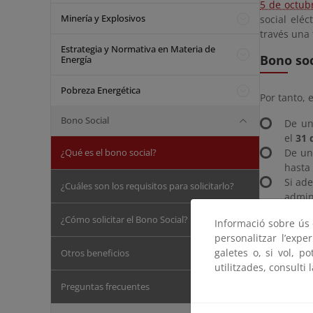
5 de octub
Minería y Explosivos
social elé
través una 
Estrategia y Normativa en Materia de
Bono soc
Energía
Pobreza Energética
Por tanto, 
Bono Social
De u
el
31 
¿Qué es el bono social?
De
u
hasta
Si ad
¿Cuáles son los requisitos para solicitarlo?
admin
eléctr
¿Cómo solicitar el Bono Social?
Informació sobre ús d
Bono soc
personalitzar l’expe
galetes o, si vol, p
Otros beneficios
utilitzades, consulti 
El bono so
Preguntas frecuentes
consumido
conceder t