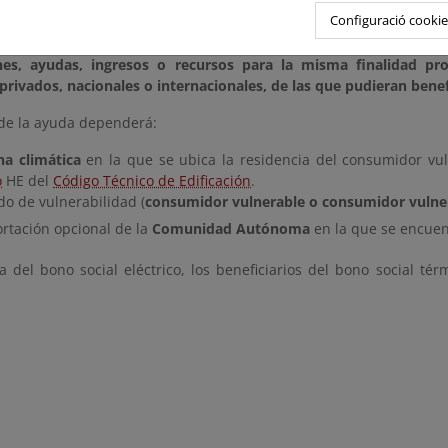
es de ahorro o mejoras de la eficiencia energética a los consumido
Configuració cookie
 está financiada con
cargo a los Presupuestos Generales del Est
nes, ayudas, ingresos o recursos para la misma finalidad pr
privados, nacionales o internacionales, de las que pudieran benef
 de la ayuda dependerá:
na climática
en la que se ubica la residencia del consumidor vul
o
HE del
Código Técnico de Edificación
.
do de vulnerabilidad (
consumidor vulnerable o consumidor vulne
ortación opcional de la
Comunidad Autónoma
en la que se encuen
ia del bono social eléctrico, los beneficiarios del bono social t