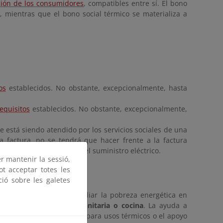
cción de los consumidores
, compatibles entre sí
. El bono
a, mientras que el bono social térmico se materializa a
os
establecidos. No obstante, excepcionalmente, hasta
equisitos
establecidos. No obstante, excepcionalmente,
e está siendo atendido por los servicios sociales de una
 factura, no se tendrá que hacer frente a la factura
 no se podrá interrumpir el suministro eléctrico.
er mantenir la sessió,
ot acceptar totes les
ció sobre les galetes
e ayudas destinadas
a paliar la pobreza energética en
facción, agua caliente sanitaria o cocina
. La ayuda a
 el suministro de energía
para usos térmicos o el apoyo