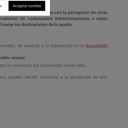
res vulnerables.
s
Acceptar cookies
ado
. Además, es
compatible con la percepción de otras
ocedentes de cualesquiera Administraciones o entes
iciarse los destinatarios de la ayuda.
nerable, de acuerdo a lo establecido en el
documento
rable severo
).
tre la residencia del consumidor vulnerable.
érmico pueden decidir renunciar a la percepción de esta