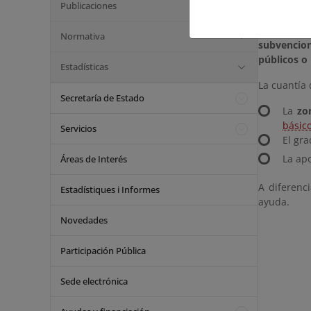
a actuacion
Publicaciones
Esta ayuda
Normativa
subvencio
públicos o 
Estadísticas
La cuantía
Secretaría de Estado
La
zo
básic
Servicios
El gra
La ap
Áreas de Interés
A diferenc
Estadístiques i Informes
ayuda.
Novedades
Participación Pública
Sede electrónica