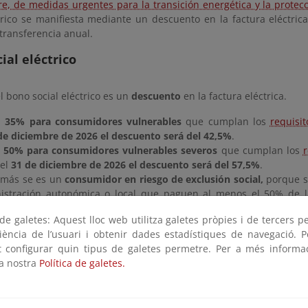
re, de medidas urgentes para la transición energética y la prote
ctrico se manifiesta mediante un descuento en la factura eléctric
transferencia anual.
ial eléctrico
el bono social eléctrico es un
descuento
en la factura eléctrica.
n
35% para consumidores vulnerables
que cumplan los
requisit
de diciembre de 2026 el descuento será del 42,5%
.
n
50% para consumidores vulnerables severos
que cumplan los
r
 el
31 de diciembre de 2026 el descuento será del 57,5%
.
emás se es un
consumidor en riesgo de exclusión social,
porque s
istración autonómica o local que paguen al menos el 50% de la
ica y, en caso de imposibilidad temporal para hacer frente al pago,
e galetes: Aquest lloc web utilitza galetes pròpies i de tercers p
ial térmico
riència de l’usuari i obtenir dades estadístiques de navegació. P
ot configurar quin tipus de galetes permetre. Per a més informa
la nostra
Política de galetes.
cial térmico es, por tanto, un programa de
concesión directa d
res vulnerables
, en lo que respecta a
energía destinada a cale
iene como finalidad compensar gastos necesarios para
garantizar