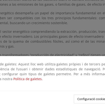
iones a las emisiones de los gases, o familias de gases, de efecto 
energético desempeña un papel de importancia fundamental en el
ben ser compatibles con los tres principios fundamentales: com
ntal, buscando un crecimiento sostenible.
l sector energético comprendiendo la extracción, producción, tran
 efecto invernadero. Los principales gases de efecto invernadero 
s de la quema de combustibles fósiles, así como el de las minas
os y gas.
s transformadores “producción de electricidad” y “refino” tienen 
e gases de efecto invernadero.
e galetes: Aquest lloc web utilitza galetes pròpies i de tercers p
 y Contaminantes
riència de l’usuari i obtenir dades estadístiques de navegació. P
ot configurar quin tipus de galetes permetre. Per a més informa
la nostra
Política de galetes.
o sobre contaminación transfronteriza y los protocolos que lo d
s directrices a seguir en cuanto a la lucha contra la contaminaci
a los que la originaron.
Configuració cookie
aminantes (S02 y NOX , COV´s etc..) se originan principalmente 
ectos de acidificación, eutrofización y así mismo algunos de ellos