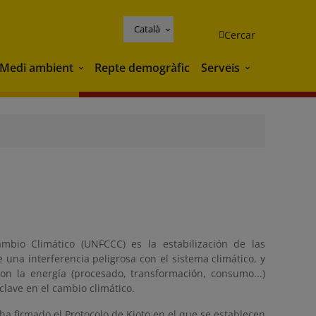
Català
Cercar
Medi ambient
Repte demogràfic
Serveis
Medi ambient
Serveis
mbio Climático (UNFCCC) es la estabilización de las
una interferencia peligrosa con el sistema climático, y
on la energía (procesado, transformación, consumo...)
clave en el cambio climático.
a firmado el Protocolo de Kioto en el que se establecen