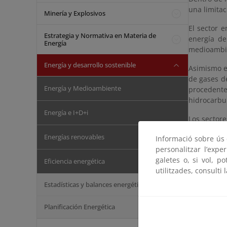
una limitac
Minería y Explosivos
El sector 
Estrategia y Normativa en Materia de
energía de
Energía
medioambie
Energía y desarrollo sostenible
Asimismo e
de gases de
Energía y Medioambiente
procedente
hidrocarbur
Energía e I+D+i
Los sectore
del total d
Energías renovables
Informació sobre ús d
Energía
personalitzar l’expe
galetes o, si vol, p
Eficiencia energética
utilitzades, consulti 
El conveni
Estadísticas y balances energéticos
décadas la
diferentes 
Planificación Energética
Estos cont
producen ef