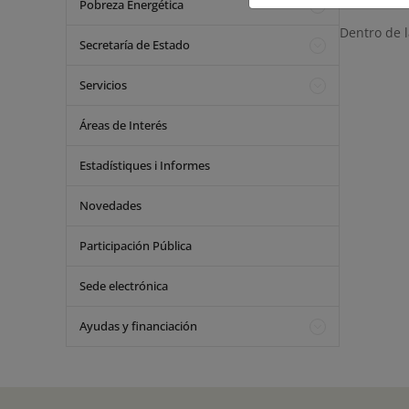
Pobreza Energética
Dentro de l
Secretaría de Estado
Servicios
Áreas de Interés
Estadístiques i Informes
Novedades
Participación Pública
Sede electrónica
Ayudas y financiación