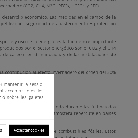
invernadero (CO2, CH4, N2O, PFC´s, HCFC´s y SF6).
 desarrollo económico. Las medidas en el campo de la
petitividad, seguridad de abastecimiento y protección
sporte y uso de la energía, es la fuente más importante
producidos por el sector energético son el CO2 y el CH4
 de carbón, en disminución, y de las instalaciones de
una contribución al efecto invernadero del orden del 30%
er mantenir la sessió,
ot acceptar totes les
ció sobre les galetes
esarrollan han venido marcando durante las últimas dos
ón, que por efectos de la atmósfera repercute en países
s
Acceptar cookies
debido a la utilización de combustibles fósiles. Estos
 son precursores de la oxidación fotoquímica.