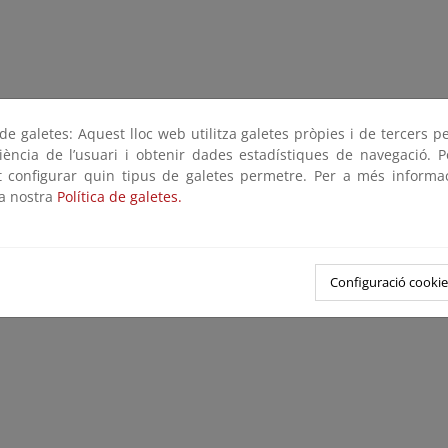
e galetes: Aquest lloc web utilitza galetes pròpies i de tercers p
riència de l’usuari i obtenir dades estadístiques de navegació. P
ot configurar quin tipus de galetes permetre. Per a més informa
la nostra
Política de galetes.
Configuració cookie