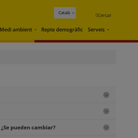
Català
Cercar
Medi ambient
Repte demogràfic
Serveis
Medi ambient
Serveis
. ¿Se pueden cambiar?