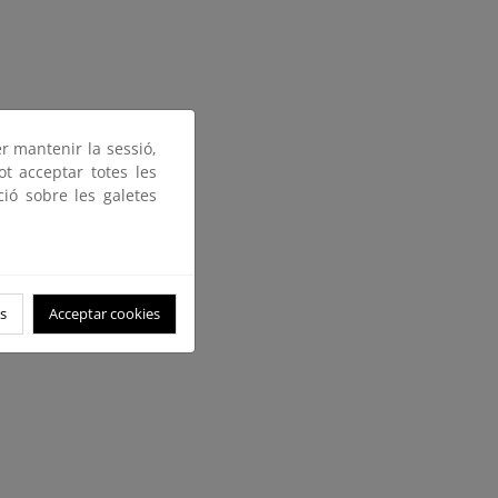
er mantenir la sessió,
ot acceptar totes les
ció sobre les galetes
s
Acceptar cookies