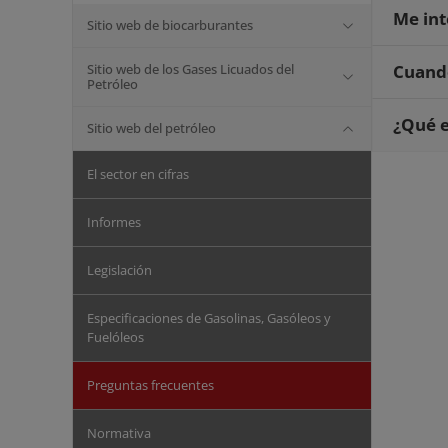
Me int
Sitio web de biocarburantes
Sitio web de los Gases Licuados del
Cuando
Petróleo
¿Qué e
Sitio web del petróleo
El sector en cifras
Informes
Legislación
Especificaciones de Gasolinas, Gasóleos y
Fuelóleos
Preguntas frecuentes
Normativa