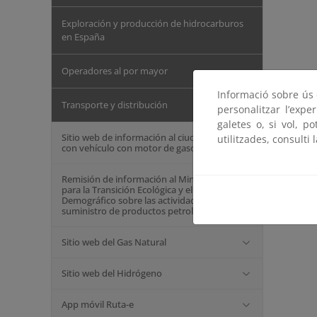
Exploración y producción de hidrocarburos
en España
Operadores al por mayor
Informació sobre ús d
Transporte y distribución
personalitzar l’expe
galetes o, si vol, p
Sitio web de información al ciudadano
utilitzades, consulti 
con vehículo con motor de gasolina
Remisión de información al Ministerio
para la Transición Ecológica y el Reto
Demográfico sobre las actividades de
suministro de productos petrolíferos
Sitio web del Gas Natural
Sitio web del Hidrógeno
App móvil Ruta-e