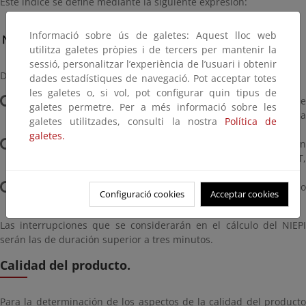
Este índice se define mediante la siguiente expresión:
Informació sobre ús de galetes: Aquest lloc web
utilitza galetes pròpies i de tercers per mantenir la
sessió, personalitzar l’experiència de l’usuari i obtenir
Donde:
dades estadístiques de navegació. Pot acceptar totes
les galetes o, si vol, pot configurar quin tipus de
Σ PI= suma de la potencia instalada de los centros de
galetes permetre. Per a més informació sobre les
transformación MT/BT del distribuidor más la potencia
galetes utilitzades, consulti la nostra
Política de
contratada en MT (en kVA).
galetes.
PI i = potencia instalada de los centros de transformación
MTlBT del distribuidor más la potencia contratada en MT,
afectada por la interrupción "i" (en kVA).
K = número total de interrupciones durante el período
Configuració cookies
Acceptar cookies
considerado.
Las interrupciones que se considerarán en el cálculo del NIEPI
serán las de duración superior a tres minutos.
Calidad del producto.
Para la determinación de los aspectos de la calidad del producto