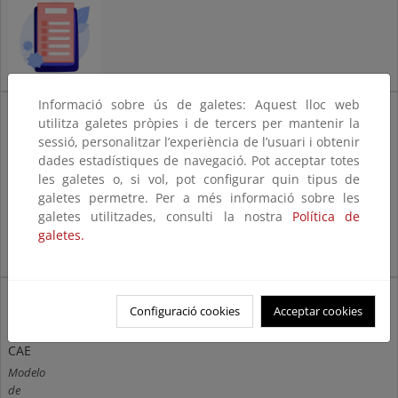
Informació sobre ús de galetes: Aquest lloc web
Comunicaciones relativas a
utilitza galetes pròpies i de tercers per mantenir la
contratos de delegación
sessió, personalitzar l’experiència de l’usuari i obtenir
Enlace al procedimiento en Sede
dades estadístiques de navegació. Pot acceptar totes
Electrónica.
les galetes o, si vol, pot configurar quin tipus de
galetes permetre. Per a més informació sobre les
galetes utilitzades, consulti la nostra
Política de
galetes.
Ejemplo
Configuració cookies
Acceptar cookies
de
Convenio
CAE
Modelo
de