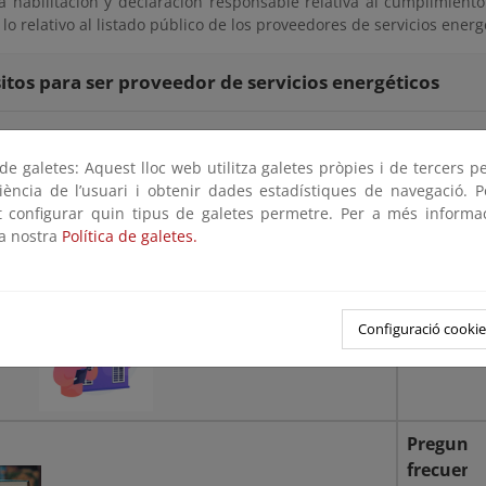
la habilitación y declaración responsable relativa al cumplimiento 
 lo relativo al listado público de los proveedores de servicios energ
itos para ser proveedor de servicios energéticos
o de proveedores de servicios energéticos
e galetes: Aquest lloc web utilitza galetes pròpies i de tercers p
riència de l’usuari i obtenir dades estadístiques de navegació. P
de proveedores de servicios energéticos
ot configurar quin tipus de galetes permetre. Per a més informa
la nostra
Política de galetes.
 de servicios
Contrato
cos (ESE)
energétic
Configuració cookie
iva
Pregunta
frecuent