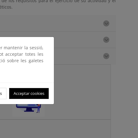
de los requisitos para el ejercicio de su actividad y el
éticos.
er mantenir la sessió,
ot acceptar totes les
ció sobre les galetes
 de rendimiento
o (CRE)
s
Acceptar cookies
s
es