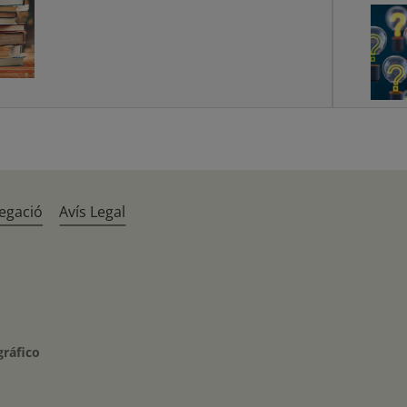
egació
Avís Legal
gráfico